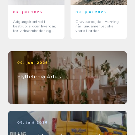
03. juli 2026
09. juni 2026
Adgangskontrol i
Gravearbejde i Herning:
kastrup: sikker hverdag
når fundamentet skal
for virksomheder og
være i orden
boligforeninger
09. juni 2026
Flyttefirma Århus
08. juni 2026