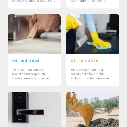
sikres holdbare løsninger
fagmand til din bolig
i byområdet
04. juli 2026
03. juli 2026
Tømrer i Silkeborg:
Erhvervsrengøring
kvalitetsarbejde til
næstved sådan får
overkommelige priser
virksomheder mere ud af
hverdagen