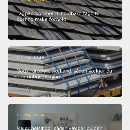
31. maj 2026
Tagpap bornholm: holdbare tage til
bornholmske forhold
31. maj 2026
Godstransport sjælland: sådan vælger du
den rigtige løsning
31. maj 2026
Maler helsingør sådan vælger du den