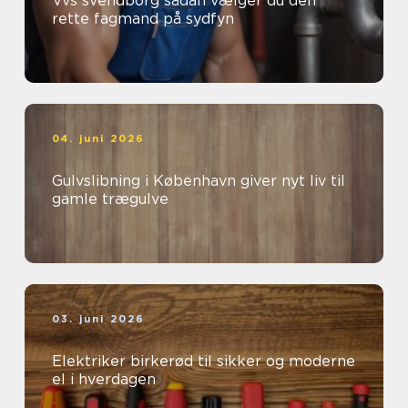
Vvs svendborg sådan vælger du den
rette fagmand på sydfyn
04. juni 2026
Gulvslibning i København giver nyt liv til
gamle trægulve
03. juni 2026
Elektriker birkerød til sikker og moderne
el i hverdagen