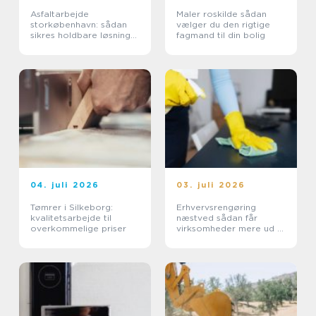
Asfaltarbejde
Maler roskilde sådan
storkøbenhavn: sådan
vælger du den rigtige
sikres holdbare løsninger
fagmand til din bolig
i byområdet
04. juli 2026
03. juli 2026
Tømrer i Silkeborg:
Erhvervsrengøring
kvalitetsarbejde til
næstved sådan får
overkommelige priser
virksomheder mere ud af
hverdagen