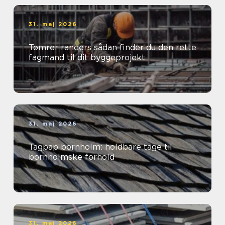
31. maj 2026
Tømrer randers sådan finder du den rette
fagmand til dit byggeprojekt
31. maj 2026
Tagpap bornholm: holdbare tage til
bornholmske forhold
31. maj 2026