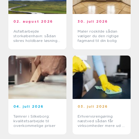
02. august 2026
30. juli 2026
Asfaltarbejde
Maler roskilde sådan
storkøbenhavn: sådan
vælger du den rigtige
sikres holdbare løsninger
fagmand til din bolig
i byområdet
04. juli 2026
03. juli 2026
Tømrer i Silkeborg:
Erhvervsrengøring
kvalitetsarbejde til
næstved sådan får
overkommelige priser
virksomheder mere ud af
hverdagen