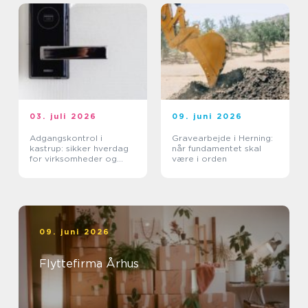
03. juli 2026
09. juni 2026
Adgangskontrol i
Gravearbejde i Herning:
kastrup: sikker hverdag
når fundamentet skal
for virksomheder og
være i orden
boligforeninger
09. juni 2026
Flyttefirma Århus