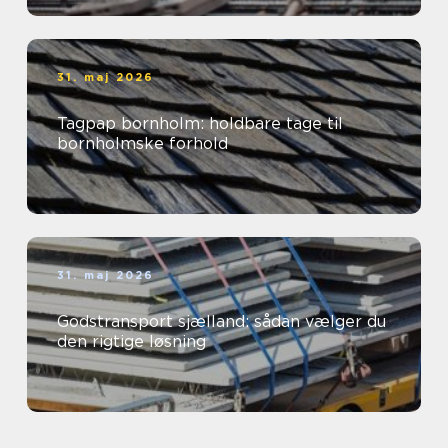
31. maj 2026
Tagpap bornholm: holdbare tage til
bornholmske forhold
31. maj 2026
Godstransport sjælland: sådan vælger du
den rigtige løsning