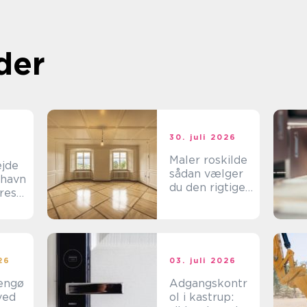
der
t
30. juli 2026
Maler roskilde
ejde
sådan vælger
nhavn
du den rigtige
kres
fagmand til din
bolig
t
026
03. juli 2026
engø
Adgangskontr
ved
ol i kastrup: