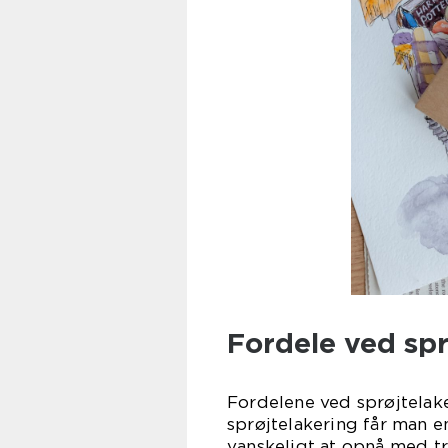
Fordele ved spr
Fordelene ved sprøjtelak
sprøjtelakering får man e
vanskeligt at opnå med t