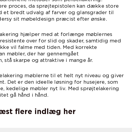
ere proces, da sprøjtepistolen kan dække store
d et bredt udvalg af farver og glansgrader til
rsy sit møbeldesign præcist efter ønske.
elakering hjælper med at forlænge møblernes
 resistente over for slid og skader, samtidig med
ikke vil falme med tiden. Med korrekte
kan møbler, der har gennemgået
, stå skarpe og attraktive i mange år.
telakering møblerne til et helt nyt niveau og giver
t. Det er den ideelle løsning for husejere, som
e, kedelige møbler nyt liv. Med sprøjtelakering
itet gå hånd i hånd.
læst flere indlæg her