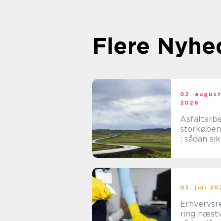
Flere Nyhe
02. augus
2026
Asfaltarb
storkøbe
: sådan si
holdbare
løsninger i
byområde
03. juli 2
Erhvervsr
ring næst