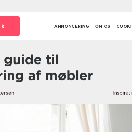
dk
ANNONCERING
OM OS
COOKI
ring af møbler
tersen
Inspirat