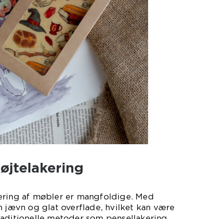
øjtelakering
ering af møbler er mangfoldige. Med
n jævn og glat overflade, hvilket kan være
raditionelle metoder som pensellakering.