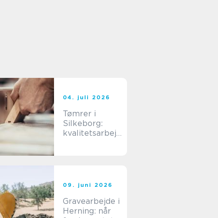
04. juli 2026
Tømrer i
Silkeborg:
kvalitetsarbejd
e til
overkommelig
e priser
09. juni 2026
Gravearbejde i
Herning: når