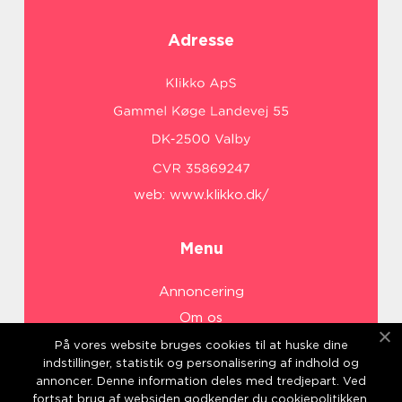
Adresse
web:
www.klikko.dk/
Menu
Annoncering
Om os
Cookies
På vores website bruges cookies til at huske dine
indstillinger, statistik og personalisering af indhold og
Kontakt os
annoncer. Denne information deles med tredjepart. Ved
Sitemap
fortsat brug af websiden godkender du cookiepolitikken.