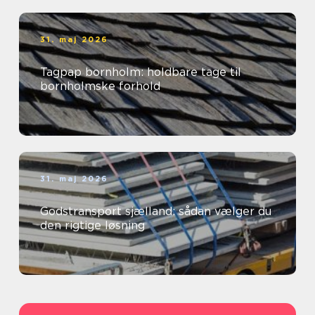
31. maj 2026
Tagpap bornholm: holdbare tage til
bornholmske forhold
31. maj 2026
Godstransport sjælland: sådan vælger du
den rigtige løsning