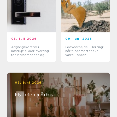
03. juli 2026
09. juni 2026
Adgangskontrol i
Gravearbejde i Herning:
kastrup: sikker hverdag
når fundamentet skal
for virksomheder og
være i orden
boligforeninger
09. juni 2026
Flyttefirma Århus