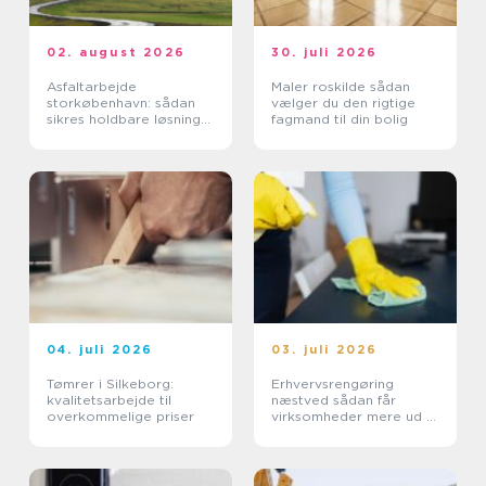
02. august 2026
30. juli 2026
Asfaltarbejde
Maler roskilde sådan
storkøbenhavn: sådan
vælger du den rigtige
sikres holdbare løsninger
fagmand til din bolig
i byområdet
04. juli 2026
03. juli 2026
Tømrer i Silkeborg:
Erhvervsrengøring
kvalitetsarbejde til
næstved sådan får
overkommelige priser
virksomheder mere ud af
hverdagen