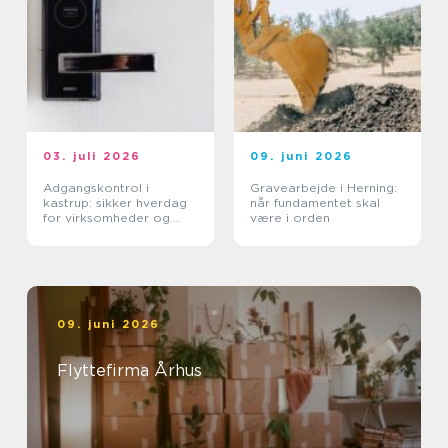
03. juli 2026
09. juni 2026
Adgangskontrol i
Gravearbejde i Herning:
kastrup: sikker hverdag
når fundamentet skal
for virksomheder og
være i orden
boligforeninger
09. juni 2026
Flyttefirma Århus