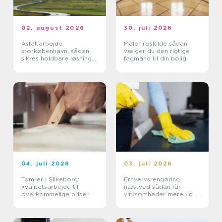
02. august 2026
30. juli 2026
Asfaltarbejde
Maler roskilde sådan
storkøbenhavn: sådan
vælger du den rigtige
sikres holdbare løsninger
fagmand til din bolig
i byområdet
04. juli 2026
03. juli 2026
Tømrer i Silkeborg:
Erhvervsrengøring
kvalitetsarbejde til
næstved sådan får
overkommelige priser
virksomheder mere ud af
hverdagen