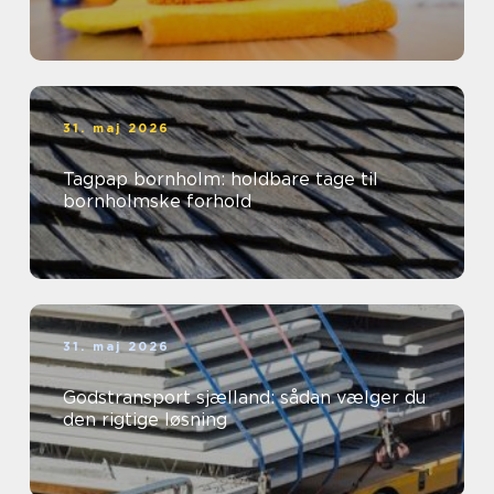
31. maj 2026
Tagpap bornholm: holdbare tage til
bornholmske forhold
31. maj 2026
Godstransport sjælland: sådan vælger du
den rigtige løsning