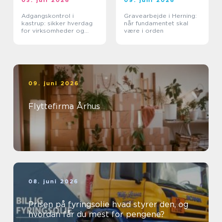
03. juli 2026
09. juni 2026
Adgangskontrol i
Gravearbejde i Herning:
kastrup: sikker hverdag
når fundamentet skal
for virksomheder og
være i orden
boligforeninger
09. juni 2026
Flyttefirma Århus
08. juni 2026
Prisen på fyringsolie hvad styrer den, og
hvordan får du mest for pengene?