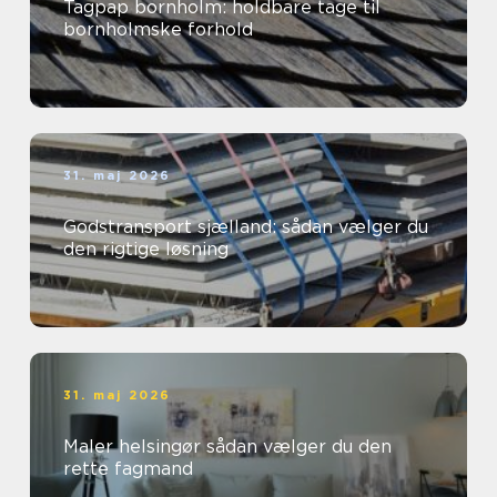
Tagpap bornholm: holdbare tage til
bornholmske forhold
31. maj 2026
Godstransport sjælland: sådan vælger du
den rigtige løsning
31. maj 2026
Maler helsingør sådan vælger du den
rette fagmand