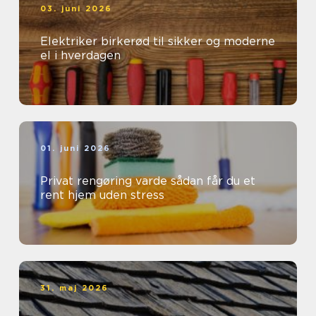
03. juni 2026
Elektriker birkerød til sikker og moderne
el i hverdagen
01. juni 2026
Privat rengøring varde sådan får du et
rent hjem uden stress
31. maj 2026