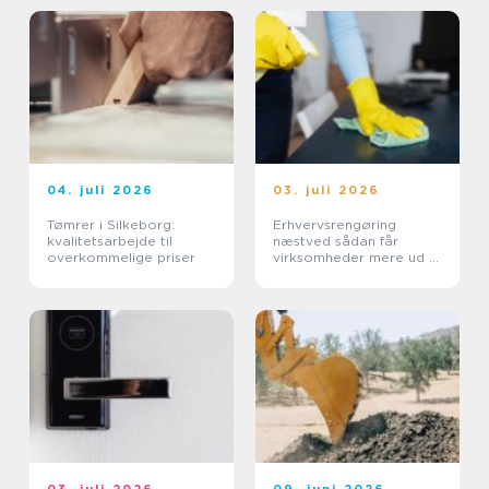
04. juli 2026
03. juli 2026
Tømrer i Silkeborg:
Erhvervsrengøring
kvalitetsarbejde til
næstved sådan får
overkommelige priser
virksomheder mere ud af
hverdagen