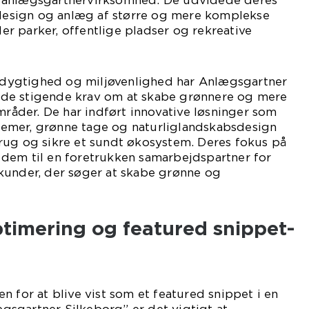
 anlægsgartnervirksomhed. De udvidede deres
e design og anlæg af større og mere komplekse
r parker, offentlige pladser og rekreative
ygtighed og miljøvenlighed har Anlægsgartner
il de stigende krav om at skabe grønnere og mere
der. De har indført innovative løsninger som
emer, grønne tage og naturliglandskabsdesign
rug og sikre et sundt økosystem. Deres fokus på
dem til en foretrukken samarbejdspartner for
kunder, der søger at skabe grønne og
imering og featured snippet-
n for at blive vist som et featured snippet i en