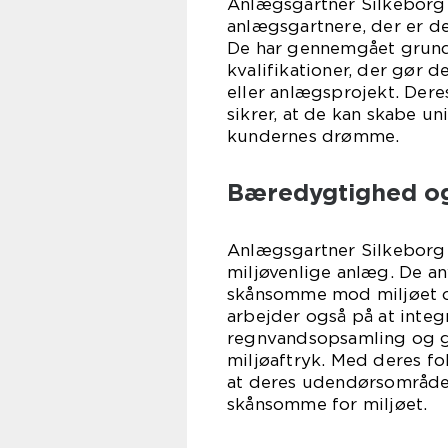
Anlægsgartner Silkeborg 
anlægsgartnere, der er ded
De har gennemgået grund
kvalifikationer, der gør d
eller anlægsprojekt. Deres
sikrer, at de kan skabe 
kundernes drømme.
Bæredygtighed og
Anlægsgartner Silkeborg 
miljøvenlige anlæg. De an
skånsomme mod miljøet og
arbejder også på at inte
regnvandsopsamling og ge
miljøaftryk. Med deres f
at deres udendørsområde
skånsomme for miljøet.