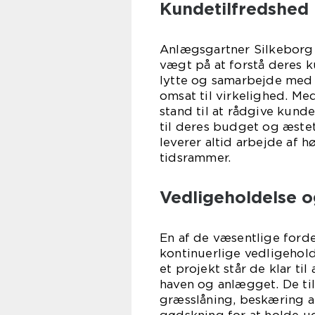
Kundetilfredshed
Anlægsgartner Silkeborg 
vægt på at forstå deres k
lytte og samarbejde med k
omsat til virkelighed. Me
stand til at rådgive kund
til deres budget og æste
leverer altid arbejde af h
tidsrammer.
Vedligeholdelse 
En af de væsentlige ford
kontinuerlige vedligehold
et projekt står de klar t
haven og anlægget. De ti
græsslåning, beskæring 