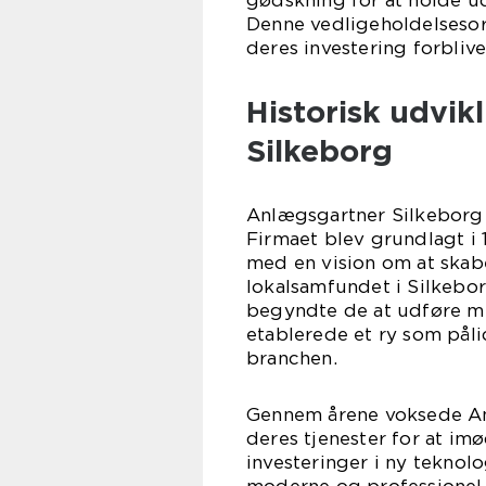
gødskning for at holde 
Denne vedligeholdelsesord
deres investering forblive
Historisk udvik
Silkeborg
Anlægsgartner Silkeborg ha
Firmaet blev grundlagt i 
med en vision om at ska
lokalsamfundet i Silkebo
begyndte de at udføre mi
etablerede et ry som pål
branchen.
Gennem årene voksede An
deres tjenester for at i
investeringer i ny teknol