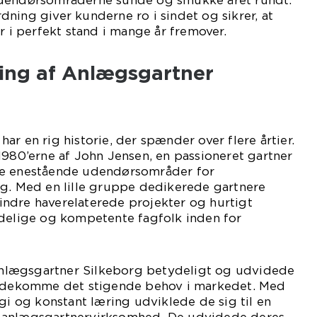
udendørsområderne sunde og smukke året rundt.
ning giver kunderne ro i sindet og sikrer, at
r i perfekt stand i mange år fremover.
ling af Anlægsgartner
r en rig historie, der spænder over flere årtier.
1980’erne af John Jensen, en passioneret gartner
be enestående udendørsområder for
rg. Med en lille gruppe dedikerede gartnere
ndre haverelaterede projekter og hurtigt
idelige og kompetente fagfolk inden for
lægsgartner Silkeborg betydeligt og udvidede
mødekomme det stigende behov i markedet. Med
ogi og konstant læring udviklede de sig til en