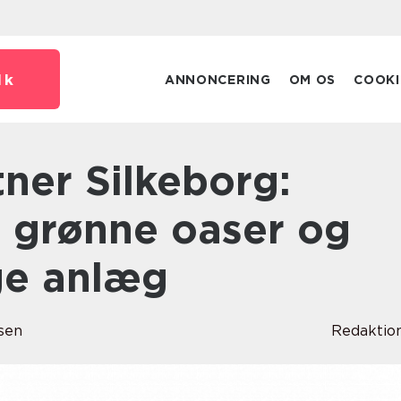
dk
ANNONCERING
OM OS
COOKI
f grønne oaser og
ge anlæg
sen
Redaktio