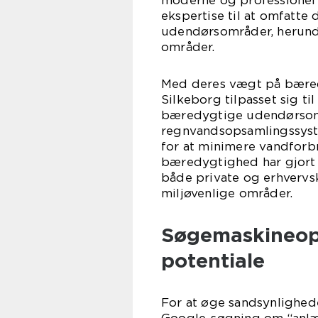
moderne og professionel
ekspertise til at omfatt
udendørsområder, herunde
områder.
Med deres vægt på bæred
Silkeborg tilpasset sig t
bæredygtige udendørsområ
regnvandsopsamlingssyst
for at minimere vandforb
bæredygtighed har gjort 
både private og erhvervs
miljøvenlige områder.
Søgemaskineopt
potentiale
For at øge sandsynlighede