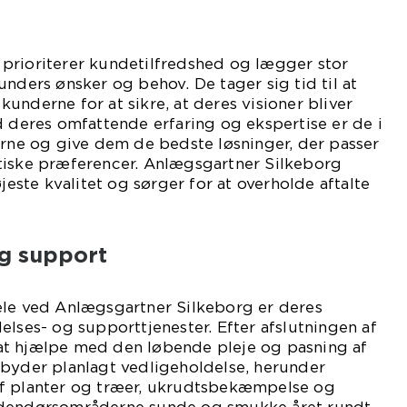
prioriterer kundetilfredshed og lægger stor
unders ønsker og behov. De tager sig tid til at
underne for at sikre, at deres visioner bliver
d deres omfattende erfaring og ekspertise er de i
erne og give dem de bedste løsninger, der passer
tiske præferencer. Anlægsgartner Silkeborg
øjeste kvalitet og sørger for at overholde aftalte
og support
ele ved Anlægsgartner Silkeborg er deres
elses- og supporttjenester. Efter afslutningen af
il at hjælpe med den løbende pleje og pasning af
lbyder planlagt vedligeholdelse, herunder
af planter og træer, ukrudtsbekæmpelse og