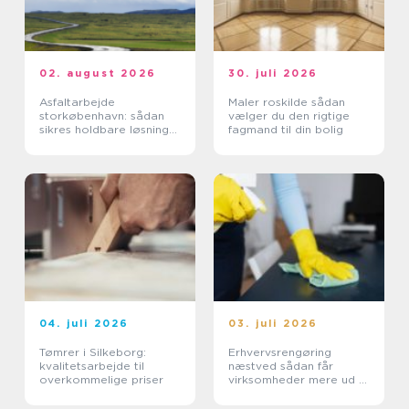
02. august 2026
30. juli 2026
Asfaltarbejde
Maler roskilde sådan
storkøbenhavn: sådan
vælger du den rigtige
sikres holdbare løsninger
fagmand til din bolig
i byområdet
04. juli 2026
03. juli 2026
Tømrer i Silkeborg:
Erhvervsrengøring
kvalitetsarbejde til
næstved sådan får
overkommelige priser
virksomheder mere ud af
hverdagen