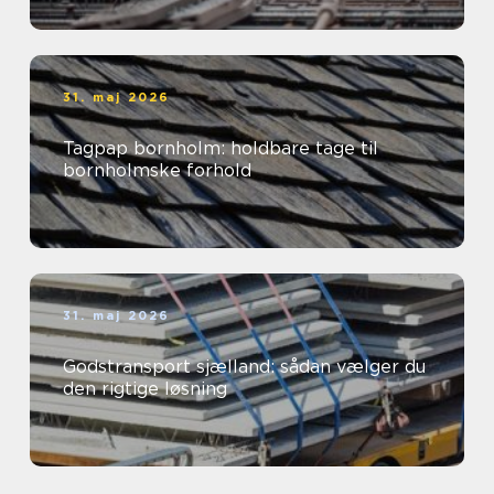
31. maj 2026
Tagpap bornholm: holdbare tage til
bornholmske forhold
31. maj 2026
Godstransport sjælland: sådan vælger du
den rigtige løsning