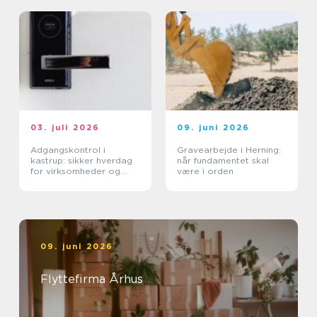
03. juli 2026
09. juni 2026
Adgangskontrol i
Gravearbejde i Herning:
kastrup: sikker hverdag
når fundamentet skal
for virksomheder og
være i orden
boligforeninger
09. juni 2026
Flyttefirma Århus