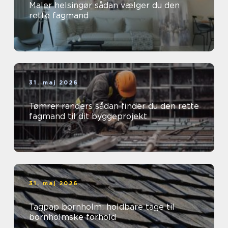
Maler helsingør sådan vælger du den
rette fagmand
31. maj 2026
Tømrer randers sådan finder du den rette
fagmand til dit byggeprojekt
31. maj 2026
Tagpap bornholm: holdbare tage til
bornholmske forhold