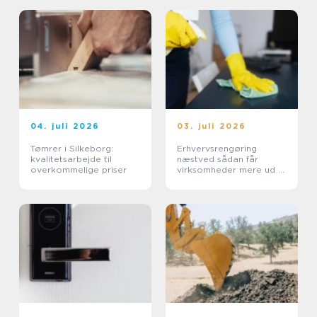
04. juli 2026
03. juli 2026
Tømrer i Silkeborg:
Erhvervsrengøring
kvalitetsarbejde til
næstved sådan får
overkommelige priser
virksomheder mere ud af
hverdagen