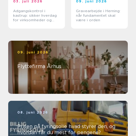
03. juli 2026
09. juni 2026
Adgangskontrol i
Gravearbejde i Herning:
kastrup: sikker hverdag
når fundamentet skal
for virksomheder og
være i orden
boligforeninger
09. juni 2026
Flyttefirma Århus
08. juni 2026
Prisen på fyringsolie hvad styrer den, og
hvordan får du mest for pengene?