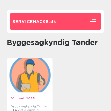
SERVICEHACKS.
dk
byggesagkyndig Tønder
01. juni 2025
Byggesagkyndig Tønder
– En vigtig guide til