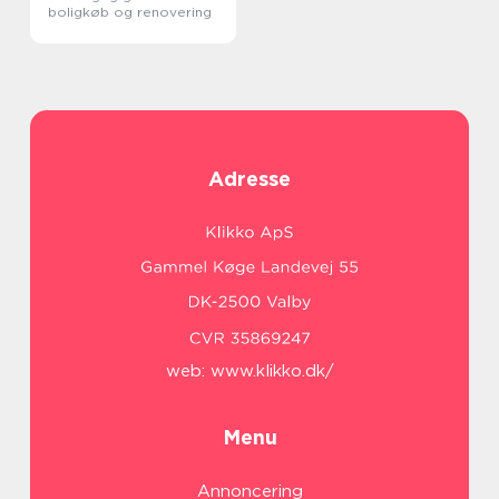
boligkøb og renovering
Adresse
web:
www.klikko.dk/
Menu
Annoncering