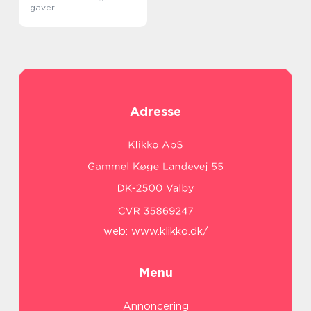
gaver
Adresse
web:
www.klikko.dk/
Menu
Annoncering