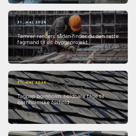
31. maj 2026
Tømrer randers sådan finder du den rette
fagmand til dit byggeprojekt
31. maj 2026
Tagpap bornholm: holdbare tage til
bornholmske forhold