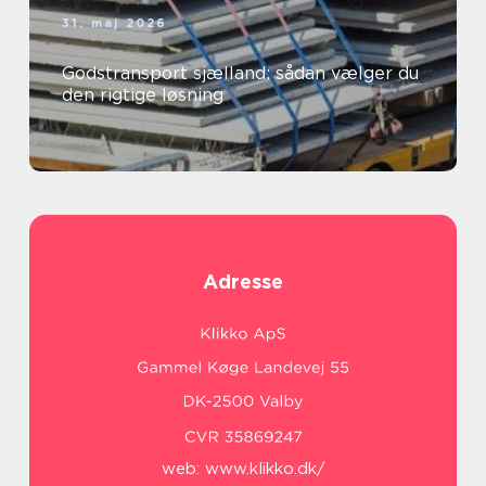
31. maj 2026
Godstransport sjælland: sådan vælger du
den rigtige løsning
Adresse
web:
www.klikko.dk/