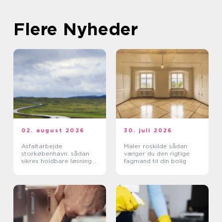
Flere Nyheder
02. august 2026
30. juli 2026
Asfaltarbejde
Maler roskilde sådan
storkøbenhavn: sådan
vælger du den rigtige
sikres holdbare løsninger
fagmand til din bolig
i byområdet