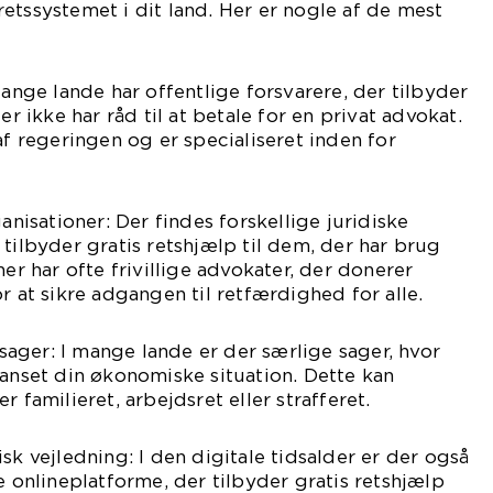
etssystemet i dit land. Her er nogle af de mest
Mange lande har offentlige forsvarere, der tilbyder
er ikke har råd til at betale for en privat advokat.
af regeringen og er specialiseret inden for
ganisationer: Der findes forskellige juridiske
 tilbyder gratis retshjælp til dem, der har brug
ner har ofte frivillige advokater, der donerer
r at sikre adgangen til retfærdighed for alle.
e sager: I mange lande er der særlige sager, hvor
uanset din økonomiske situation. Dette kan
r familieret, arbejdsret eller strafferet.
sk vejledning: I den digitale tidsalder er der også
e onlineplatforme, der tilbyder gratis retshjælp