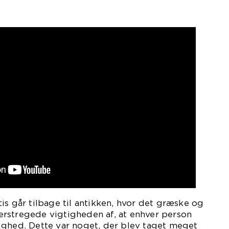
is går tilbage til antikken, hvor det græske og
rstregede vigtigheden af, at enhver person
ighed. Dette var noget, der blev taget meget