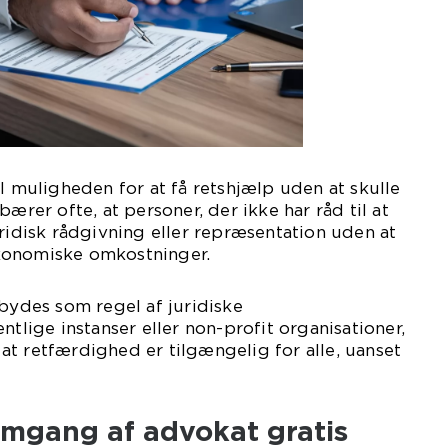
il muligheden for at få retshjælp uden at skulle
bærer ofte, at personer, der ikke har råd til at
uridisk rådgivning eller repræsentation uden at
konomiske omkostninger.
lbydes som regel af juridiske
ntlige instanser eller non-profit organisationer,
e, at retfærdighed er tilgængelig for alle, uanset
emgang af advokat gratis