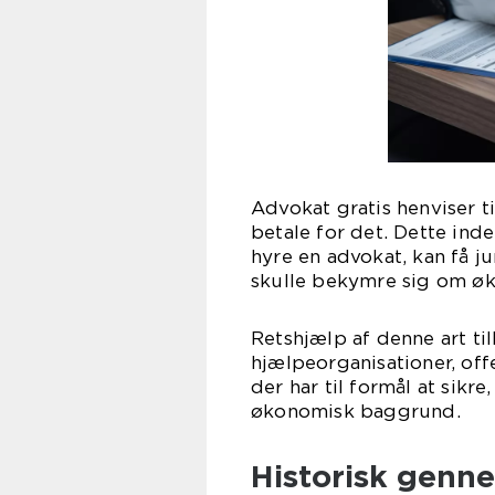
Advokat gratis henviser t
betale for det. Dette inde
hyre en advokat, kan få j
skulle bekymre sig om ø
Retshjælp af denne art ti
hjælpeorganisationer, offe
der har til formål at sikr
økonomisk baggrund.
Historisk genn