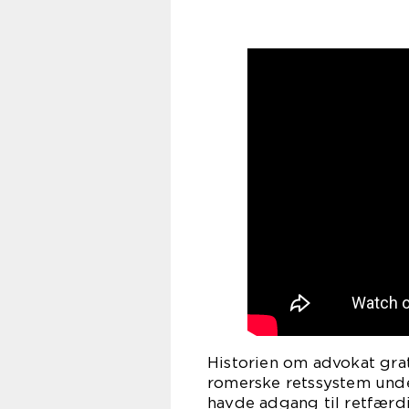
Historien om advokat grat
romerske retssystem unde
havde adgang til retfærd