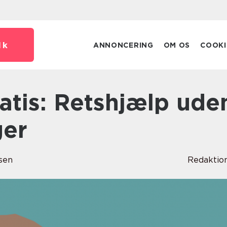
dk
ANNONCERING
OM OS
COOKI
ger
sen
Redaktio